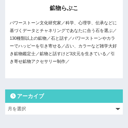
鉱物らぶこ
パワーストーン文化研究家／科学、心理学、伝承などに
基づくデータとチャネリングであなたに合う石を選ぶ／
130種類以上の鉱物／石と話す／パワーストーンやカラ
ーでハッピーを引き寄せる／占い、カラーなど雑学大好
き鉱物鑑定士／鉱物と話すけど3次元を生きている／引
き寄せ鉱物アクセサリー制作／
アーカイブ