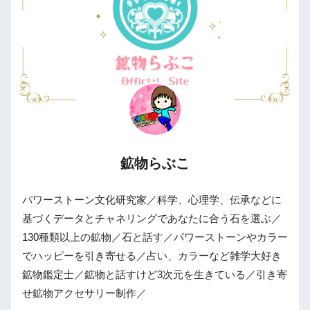
鉱物らぶこ
パワーストーン文化研究家／科学、心理学、伝承などに
基づくデータとチャネリングであなたに合う石を選ぶ／
130種類以上の鉱物／石と話す／パワーストーンやカラー
でハッピーを引き寄せる／占い、カラーなど雑学大好き
鉱物鑑定士／鉱物と話すけど3次元を生きている／引き寄
せ鉱物アクセサリー制作／