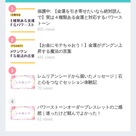
1
保護中: 【金運を引き寄せたいなら絶対読ん
で】実は４種類ある金運と対応するパワース
トーン
855 views
2
【お金にモテちゃおう！】金運がグングン上
昇する魔法の言葉
441 views
3
レムリアンシードから届いたメッセージ｜石
と心をつなぐセッション体験記
70 views
4
パワーストーンオーダーブレスレットのご感
想｜迷ったけど頼んでよかった！
61 views