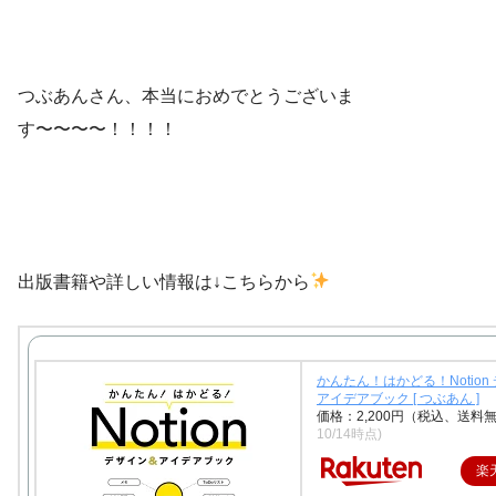
つぶあんさん、本当におめでとうございま
す〜〜〜〜！！！！
出版書籍や詳しい情報は↓こちらから
かんたん！はかどる！Notion
アイデアブック [ つぶあん ]
価格：2,200円（税込、送料無
10/14時点)
楽