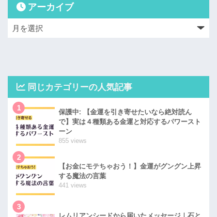
アーカイブ
同じカテゴリーの人気記事
1
保護中: 【金運を引き寄せたいなら絶対読ん
で】実は４種類ある金運と対応するパワースト
ーン
855 views
2
【お金にモテちゃおう！】金運がグングン上昇
する魔法の言葉
441 views
3
レムリアンシードから届いたメッセージ｜石と