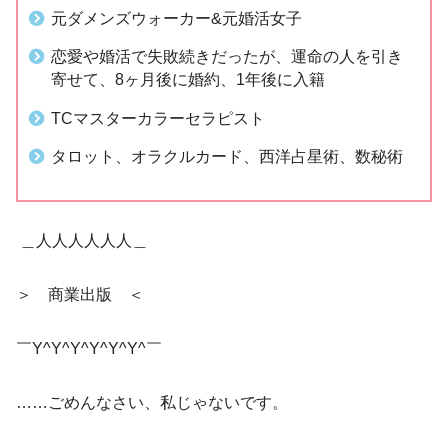
元ダメンズウォーカー&元婚活女子
恋愛や婚活で失敗続きだったが、運命の人を引き
寄せて、8ヶ月後に婚約、1年後に入籍
TCマスターカラーセラピスト
タロット、オラクルカード、西洋占星術、数秘術
＿人人人人人人＿
＞ 商業出版 ＜
￣Y^Y^Y^Y^Y^Y^￣
……ごめんなさい、私じゃないです。