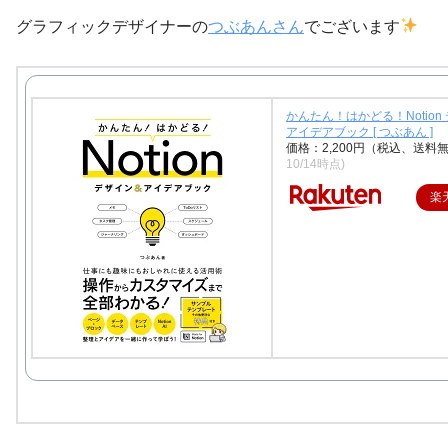
グラフィックデザイナーの
つぶあんさん
でございます
かんたん！はかどる！Notion
アイデアブック [ つぶあん ]
価格：2,200円（税込、送料無
10/14時点)
楽