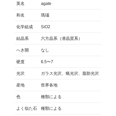
英名
agate
和名
瑪瑙
化学組成
SiO2
結晶系
六方晶系（潜晶質系）
へき開
なし
硬度
6.5〜7
光沢
ガラス光沢、蝋光沢、脂肪光沢
産地
世界各地
色
種類による
よく似た石
種類による