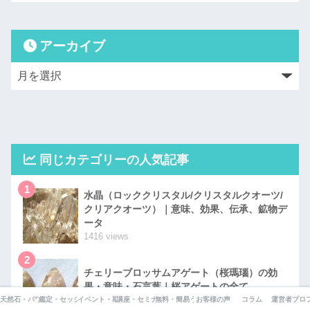
アーカイブ
同じカテゴリーの人気記事
1
水晶（ロッククリスタル/クリスタルクオーツ/
クリアクオーツ）｜意味、効果、伝承、鉱物デ
ータ
1416 views
2
チェリーブロッサムアゲート（桜瑪瑙）の効
果・意味・石言葉｜桜アゲートの全て
1414 views
天然石・パワーストーン辞典
鑑定・セッション一覧
イベント・期間限定企画
講座・セミナー
無料・簡易うらないページ
お客様の声
コラム
運営者プロ