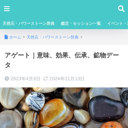
天然石・パワーストーン辞典
鑑定・セッション一覧
イベント・
ホーム
天然石・パワーストーン辞典
アゲート｜意味、効果、伝承、鉱物デー
タ
2023年4月3日
2024年11月13日