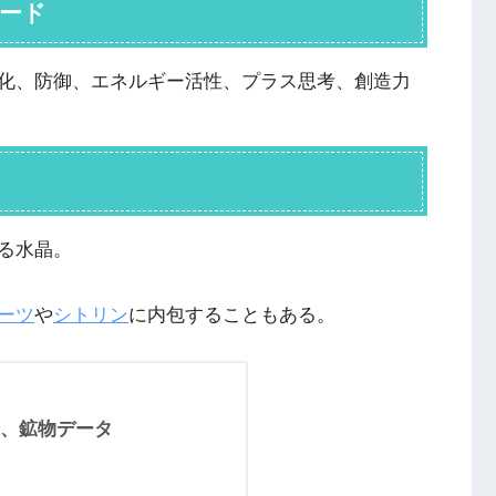
ワード
化、防御、エネルギー活性、プラス思考、創造力
る水晶。
ーツ
や
シトリン
に内包することもある。
、鉱物データ