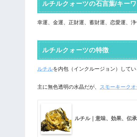
ルチルクォーツの石言葉/キー
幸運、金運、正財運、蓄財運、恋愛運、浄
ルチルクォーツの特徴
ルチル
を内包（インクルージョン）してい
主に無色透明の水晶だが、
スモーキークオ
ルチル｜意味、効果、伝承