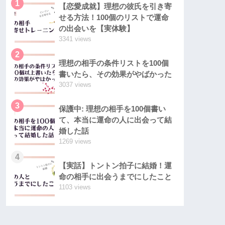
1
【恋愛成就】理想の彼氏を引き寄
せる方法！100個のリストで運命
の出会いを【実体験】
3341 views
2
理想の相手の条件リストを100個
書いたら、その効果がやばかった
3037 views
3
保護中: 理想の相手を100個書い
て、本当に運命の人に出会って結
婚した話
1269 views
4
【実話】トントン拍子に結婚！運
命の相手に出会うまでにしたこと
1103 views