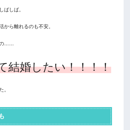
しばしば。
活から離れるのも不安。
の……
て結婚したい！！！！
た。
も