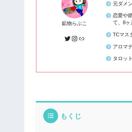
元ダメ
恋愛や
て、8ヶ
鉱物らぶこ
TCマ
アロマ
タロッ
もくじ