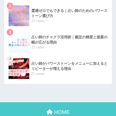
2
霊感ゼロでもできる｜占い師のためのパワース
トーン選び方
23 views
3
占い師のチャクラ活用術｜鑑定の精度と提案の
幅が広がる理由
23 views
4
占い師がパワーストーンをメニューに加えると
リピーターが増える理由
21 views
HOME