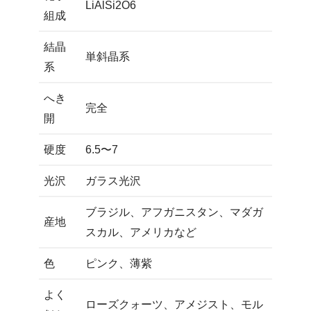
LiAlSi2O6
組成
結晶
単斜晶系
系
へき
完全
開
硬度
6.5〜7
光沢
ガラス光沢
ブラジル、アフガニスタン、マダガ
産地
スカル、アメリカなど
色
ピンク、薄紫
よく
ローズクォーツ、アメジスト、モル