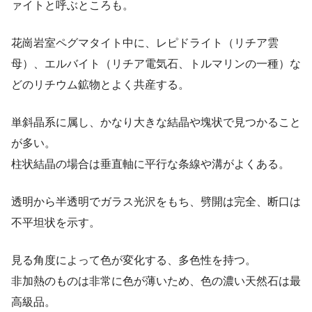
ァイトと呼ぶところも。
花崗岩室ペグマタイト中に、レピドライト（リチア雲
母）、エルバイト（リチア電気石、トルマリンの一種）な
どのリチウム鉱物とよく共産する。
単斜晶系に属し、かなり大きな結晶や塊状で見つかること
が多い。
柱状結晶の場合は垂直軸に平行な条線や溝がよくある。
透明から半透明でガラス光沢をもち、劈開は完全、断口は
不平坦状を示す。
見る角度によって色が変化する、多色性を持つ。
非加熱のものは非常に色が薄いため、色の濃い天然石は最
高級品。