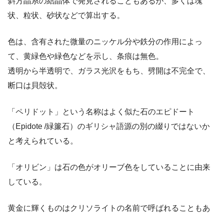
斜方晶系の結晶体で発見されることもあるが、多くは塊
状、粒状、砂状などで算出する。
色は、含有された微量のニッケル分や鉄分の作用によっ
て、黄緑色や緑色などを示し、条痕は無色。
透明から半透明で、ガラス光沢をもち、劈開は不完全で、
断口は貝殻状。
「ペリドット」という名称はよく似た石のエピドート
（Epidote /緑簾石）のギリシャ語源の別の綴りではないか
と考えられている。
「オリビン」は石の色がオリーブ色をしていることに由来
している。
黄金に輝くものはクリソライトの名前で呼ばれることもあ