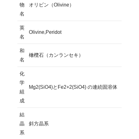
物
オリビン（Olivine）
名
英
Olivine,Peridot
名
和
橄欖石（カンランセキ）
名
化
学
Mg2(SiO4)とFe2+2(SiO4) の連続固溶体
組
成
結
晶
斜方晶系
系