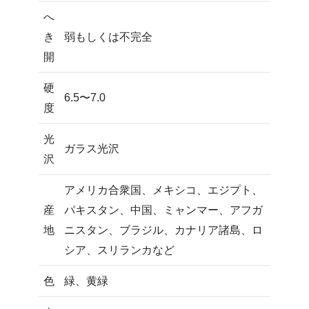
へ
き
弱もしくは不完全
開
硬
6.5〜7.0
度
光
ガラス光沢
沢
アメリカ合衆国、メキシコ、エジプト、
産
パキスタン、中国、ミャンマー、アフガ
地
ニスタン、ブラジル、カナリア諸島、ロ
シア、スリランカなど
色
緑、黄緑