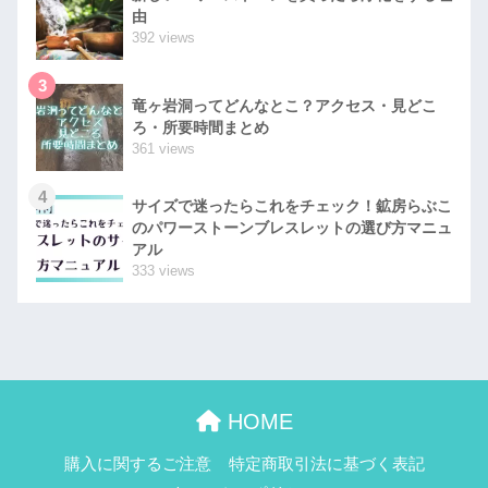
由
392 views
3
竜ヶ岩洞ってどんなとこ？アクセス・見どこ
ろ・所要時間まとめ
361 views
4
サイズで迷ったらこれをチェック！鉱房らぶこ
のパワーストーンブレスレットの選び方マニュ
アル
333 views
HOME
購入に関するご注意
特定商取引法に基づく表記