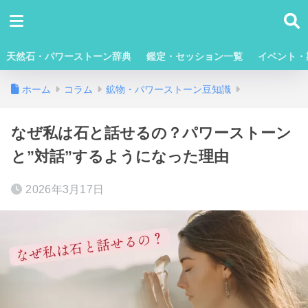
天然石・パワーストーン辞典
鑑定・セッション一覧
イベント・
ホーム
コラム
鉱物・パワーストーン豆知識
なぜ私は石と話せるの？パワーストーン
と”対話”するようになった理由
2026年3月17日