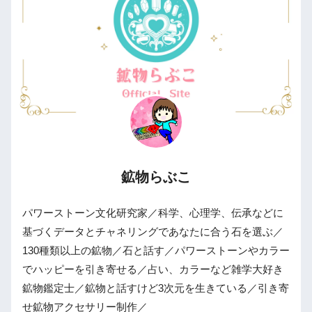
鉱物らぶこ
パワーストーン文化研究家／科学、心理学、伝承などに
基づくデータとチャネリングであなたに合う石を選ぶ／
130種類以上の鉱物／石と話す／パワーストーンやカラー
でハッピーを引き寄せる／占い、カラーなど雑学大好き
鉱物鑑定士／鉱物と話すけど3次元を生きている／引き寄
せ鉱物アクセサリー制作／