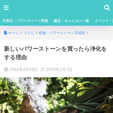
天然石・パワーストーン辞典
鑑定・セッション一覧
イベント・
ホーム
コラム
鉱物・パワーストーン豆知識
新しいパワーストーンを買ったら浄化を
する理由
2022年4月26日
2023年2月7日