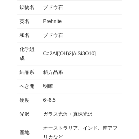
鉱物名
ブドウ石
英名
Prehnite
和名
ブドウ石
化学組
Ca2Al[(OH)2|AISi3O10]
成
結晶系
斜方晶系
へき開
明瞭
硬度
6~6.5
光沢
ガラス光沢・真珠光沢
オーストラリア、インド、南アフ
産地
リカなど