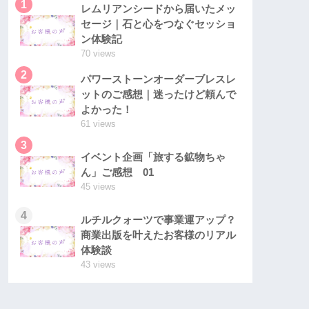
1
レムリアンシードから届いたメッ
セージ｜石と心をつなぐセッショ
ン体験記
70 views
2
パワーストーンオーダーブレスレ
ットのご感想｜迷ったけど頼んで
よかった！
61 views
3
イベント企画「旅する鉱物ちゃ
ん」ご感想 01
45 views
4
ルチルクォーツで事業運アップ？
商業出版を叶えたお客様のリアル
体験談
43 views