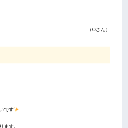
（Oさん）
いです
ります。