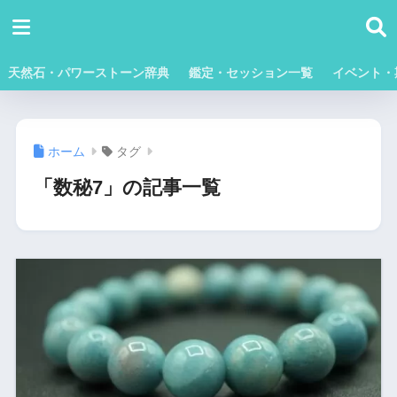
天然石・パワーストーン辞典
鑑定・セッション一覧
イベント・
ホーム
タグ
「数秘7」の記事一覧