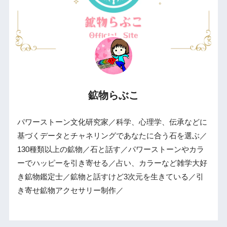
鉱物らぶこ
パワーストーン文化研究家／科学、心理学、伝承などに
基づくデータとチャネリングであなたに合う石を選ぶ／
130種類以上の鉱物／石と話す／パワーストーンやカラ
ーでハッピーを引き寄せる／占い、カラーなど雑学大好
き鉱物鑑定士／鉱物と話すけど3次元を生きている／引
き寄せ鉱物アクセサリー制作／