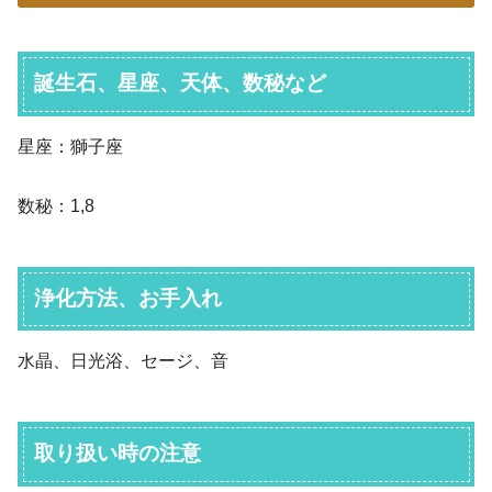
誕生石、星座、天体、数秘など
星座：獅子座
数秘：1,8
浄化方法、お手入れ
水晶、日光浴、セージ、音
取り扱い時の注意