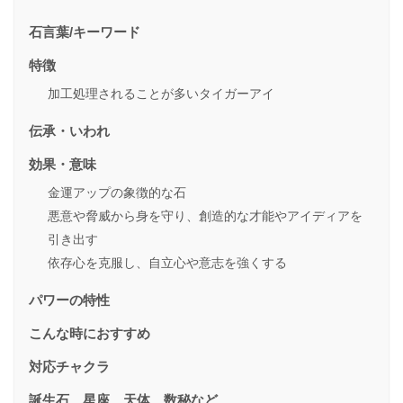
石言葉/キーワード
特徴
加工処理されることが多いタイガーアイ
伝承・いわれ
効果・意味
金運アップの象徴的な石
悪意や脅威から身を守り、創造的な才能やアイディアを
引き出す
依存心を克服し、自立心や意志を強くする
パワーの特性
こんな時におすすめ
対応チャクラ
誕生石、星座、天体、数秘など