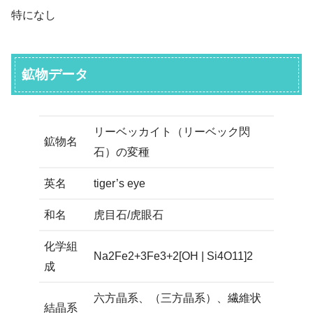
特になし
鉱物データ
リーベッカイト（リーベック閃
鉱物名
石）の変種
英名
tiger’s eye
和名
虎目石/虎眼石
化学組
Na2Fe2+3Fe3+2[OH | Si4O11]2
成
六方晶系、（三方晶系）、繊維状
結晶系