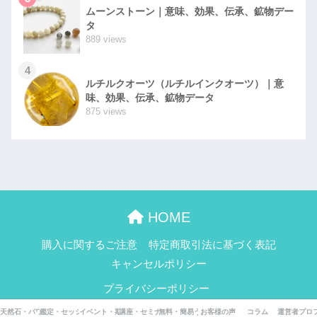
ムーンストーン｜意味、効果、伝承、鉱物デー
タ
889 views
4
ルチルクオーツ（ルチルインクオーツ）｜意
味、効果、伝承、鉱物データ
875 views
HOME
購入に関するご注意
特定商取引法に基づく表記
キャンセルポリシー
プライバシーポリシー
© 2026 鉱物らぶこ All rights reserved.
天然石・パワーストーン辞典
鑑定・セッション一覧
イベント・期間限定企画
講座・セミナー
無料・簡易うらないページ
お客様の声
コラム
運営者プロ