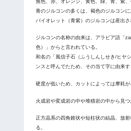
無色、赤、オレンジ、黄色、緑、青、紫、
青のジルコンの多くは、褐色のジルコンに
バイオレット（青紫）のジルコンは産出さ
ジルコンの名称の由来は、アラビア語「zargui
色）」からと言われている。
和名の「風信子石（ふうしんしせき/ヒヤ
ンスと呼んでたため、その当て字に由来す
硬度が低いため、カットによっては摩耗が
火成岩や変成岩の中や堆積岩の中から見つ
正方晶系の四角錐状や短柱状の結晶、放射
る。