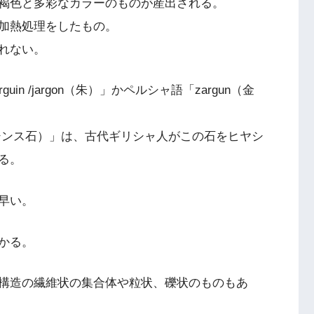
褐色と多彩なカラーのものが産出される。
加熱処理をしたもの。
れない。
n /jargon（朱）」かペルシャ語「zargun（金
シンス石）」は、古代ギリシャ人がこの石をヒヤシ
る。
早い。
かる。
構造の繊維状の集合体や粒状、礫状のものもあ