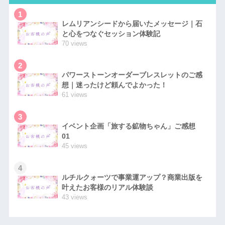
1
レムリアンシードから届いたメッセージ｜石
と心をつなぐセッション体験記
70 views
2
パワーストーンオーダーブレスレットのご感
想｜迷ったけど頼んでよかった！
61 views
3
イベント企画「旅する鉱物ちゃん」ご感想
01
45 views
4
ルチルクォーツで事業運アップ？商業出版を
叶えたお客様のリアル体験談
43 views