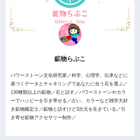
鉱物らぶこ
パワーストーン文化研究家／科学、心理学、伝承などに
基づくデータとチャネリングであなたに合う石を選ぶ／
130種類以上の鉱物／石と話す／パワーストーンやカラ
ーでハッピーを引き寄せる／占い、カラーなど雑学大好
き鉱物鑑定士／鉱物と話すけど3次元を生きている／引
き寄せ鉱物アクセサリー制作／