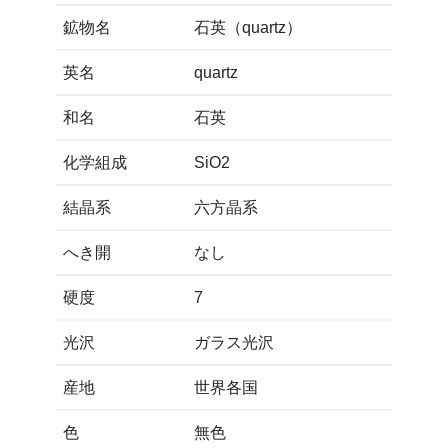
鉱物名
石英（quartz）
英名
quartz
和名
石英
化学組成
SiO2
結晶系
六方晶系
へき開
なし
硬度
7
光沢
ガラス光沢
産地
世界各国
色
無色