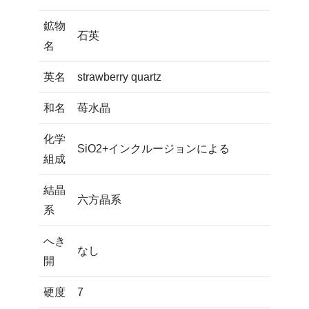
鉱物
石英
名
英名
strawberry quartz
和名
苺水晶
化学
SiO2+インクルージョンによる
組成
結晶
六方晶系
系
へき
なし
開
硬度
7