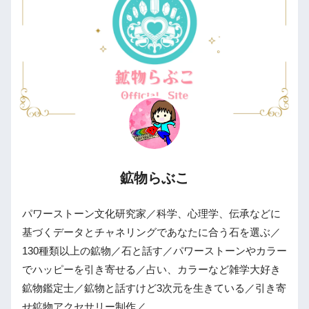
鉱物らぶこ
パワーストーン文化研究家／科学、心理学、伝承などに
基づくデータとチャネリングであなたに合う石を選ぶ／
130種類以上の鉱物／石と話す／パワーストーンやカラー
でハッピーを引き寄せる／占い、カラーなど雑学大好き
鉱物鑑定士／鉱物と話すけど3次元を生きている／引き寄
せ鉱物アクセサリー制作／