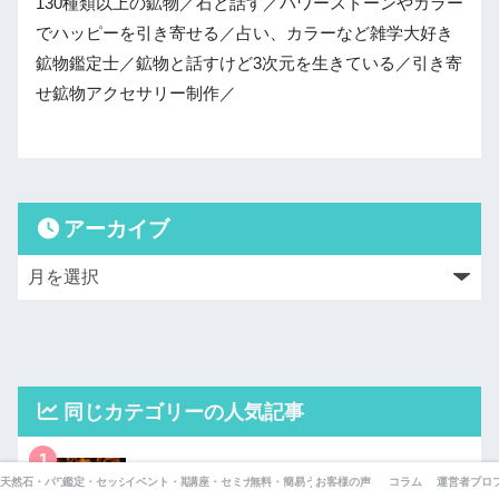
130種類以上の鉱物／石と話す／パワーストーンやカラー
でハッピーを引き寄せる／占い、カラーなど雑学大好き
鉱物鑑定士／鉱物と話すけど3次元を生きている／引き寄
せ鉱物アクセサリー制作／
アーカイブ
同じカテゴリーの人気記事
1
【竜ヶ岩洞レポ】洞窟の中を歩いてみた！写真
天然石・パワーストーン辞典
鑑定・セッション一覧
イベント・期間限定企画
講座・セミナー
無料・簡易うらないページ
お客様の声
コラム
運営者プロ