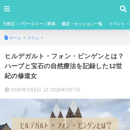
天然石・パワーストーン辞典
鑑定・セッション一覧
イベント・
ホーム
コラム
ヒルデガルト・フォン・ビンゲンとは？
ハーブと宝石の自然療法を記録した12世
紀の修道女
2026年3月6日
2026年3月7日