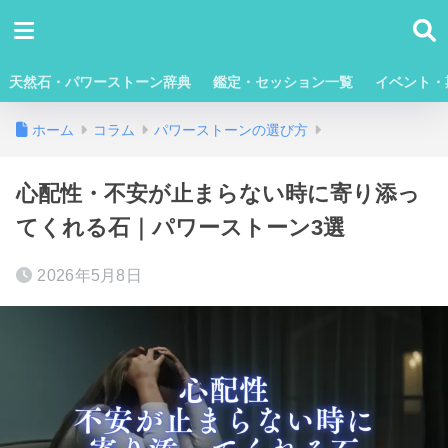
天然石・パワーストーン辞典
鑑定・セッション一覧
イベント・
ホーム
コラム
パワーストーンの選び方
心配性・不安が止まらない時に寄り添っ
てくれる石｜パワーストーン3選
2026年5月8日