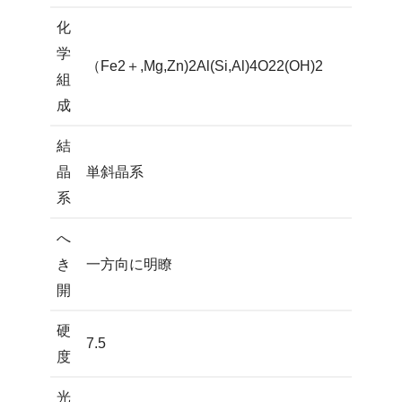
化
学
（Fe2＋,Mg,Zn)2Al(Si,Al)4O22(OH)2
組
成
結
晶
単斜晶系
系
へ
き
一方向に明瞭
開
硬
7.5
度
光