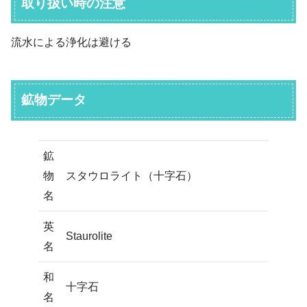
取り扱い時の注意
流水による浄化は避ける
鉱物データ
鉱
物
スタウロライト（十字石）
名
英
Staurolite
名
和
十字石
名