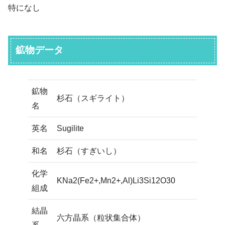
特になし
鉱物データ
鉱物
杉石（スギライト）
名
英名
Sugilite
和名
杉石（すぎいし）
化学
KNa2(Fe2+,Mn2+,Al)Li3Si12O30
組成
結晶
六方晶系（粒状集合体）