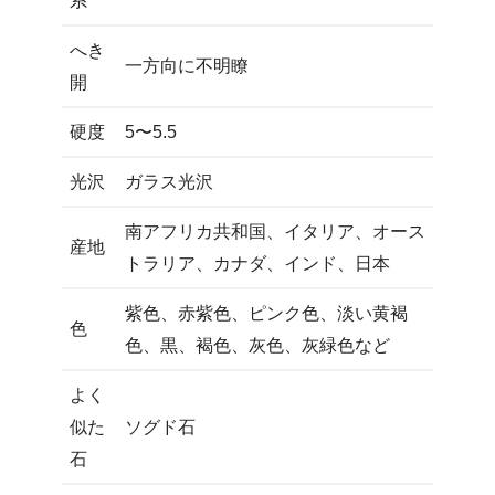
系
へき
一方向に不明瞭
開
硬度
5〜5.5
光沢
ガラス光沢
南アフリカ共和国、イタリア、オース
産地
トラリア、カナダ、インド、日本
紫色、赤紫色、ピンク色、淡い黄褐
色
色、黒、褐色、灰色、灰緑色など
よく
似た
ソグド石
石