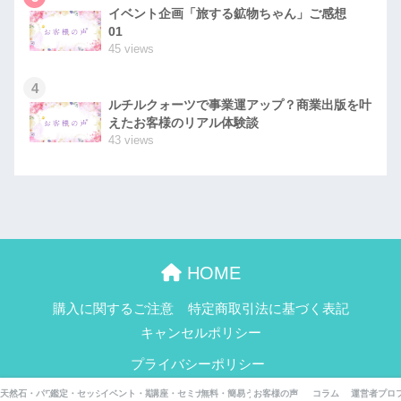
イベント企画「旅する鉱物ちゃん」ご感想
01
45 views
4
ルチルクォーツで事業運アップ？商業出版を叶
えたお客様のリアル体験談
43 views
HOME
購入に関するご注意
特定商取引法に基づく表記
キャンセルポリシー
プライバシーポリシー
© 2026 鉱物らぶこ All rights reserved.
天然石・パワーストーン辞典
鑑定・セッション一覧
イベント・期間限定企画
講座・セミナー
無料・簡易うらないページ
お客様の声
コラム
運営者プロ