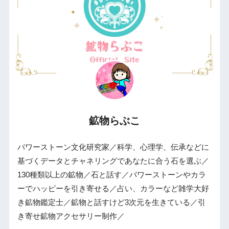
鉱物らぶこ
パワーストーン文化研究家／科学、心理学、伝承などに
基づくデータとチャネリングであなたに合う石を選ぶ／
130種類以上の鉱物／石と話す／パワーストーンやカラ
ーでハッピーを引き寄せる／占い、カラーなど雑学大好
き鉱物鑑定士／鉱物と話すけど3次元を生きている／引
き寄せ鉱物アクセサリー制作／