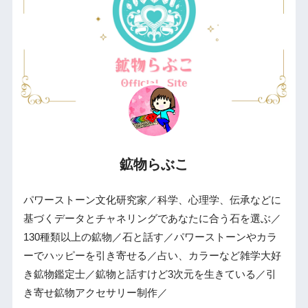
鉱物らぶこ
パワーストーン文化研究家／科学、心理学、伝承などに
基づくデータとチャネリングであなたに合う石を選ぶ／
130種類以上の鉱物／石と話す／パワーストーンやカラ
ーでハッピーを引き寄せる／占い、カラーなど雑学大好
き鉱物鑑定士／鉱物と話すけど3次元を生きている／引
き寄せ鉱物アクセサリー制作／