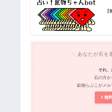
【
あなたが石を
それ、
石の方か
鉱物らぶこがメル
無