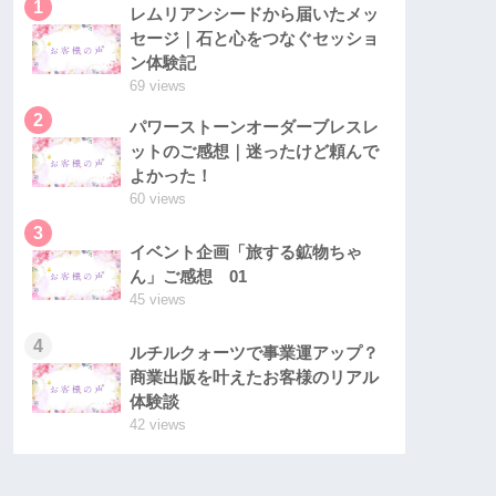
1
レムリアンシードから届いたメッ
セージ｜石と心をつなぐセッショ
ン体験記
69 views
2
パワーストーンオーダーブレスレ
ットのご感想｜迷ったけど頼んで
よかった！
60 views
3
イベント企画「旅する鉱物ちゃ
ん」ご感想 01
45 views
4
ルチルクォーツで事業運アップ？
商業出版を叶えたお客様のリアル
体験談
42 views