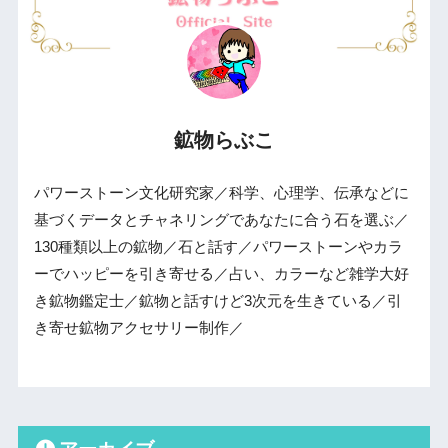
鉱物らぶこ
パワーストーン文化研究家／科学、心理学、伝承などに
基づくデータとチャネリングであなたに合う石を選ぶ／
130種類以上の鉱物／石と話す／パワーストーンやカラ
ーでハッピーを引き寄せる／占い、カラーなど雑学大好
き鉱物鑑定士／鉱物と話すけど3次元を生きている／引
き寄せ鉱物アクセサリー制作／