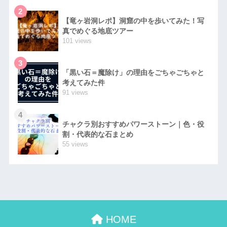
2
【竜ヶ岩洞レポ】洞窟の中を歩いてみた！写
真でめぐる地底ツアー
101 views
3
「黒い石＝魔除け」の理由をごちゃごちゃと
考えてみた件
91 views
4
チャクラ別おすすめパワーストーン｜色・役
割・代表的な石まとめ
55 views
HOME