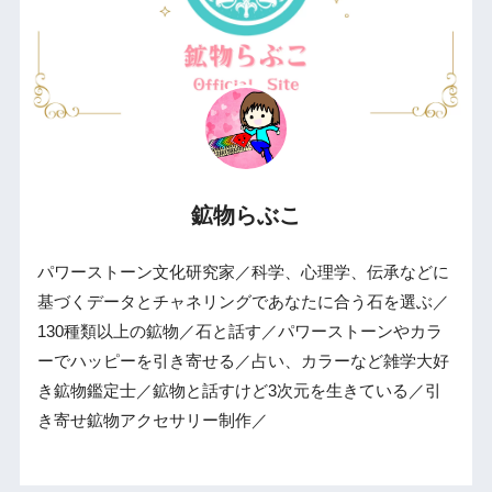
鉱物らぶこ
パワーストーン文化研究家／科学、心理学、伝承などに
基づくデータとチャネリングであなたに合う石を選ぶ／
130種類以上の鉱物／石と話す／パワーストーンやカラ
ーでハッピーを引き寄せる／占い、カラーなど雑学大好
き鉱物鑑定士／鉱物と話すけど3次元を生きている／引
き寄せ鉱物アクセサリー制作／