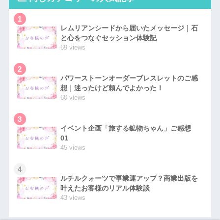
1
レムリアンシードから届いたメッセージ｜石
と心をつなぐセッション体験記
69 views
2
パワーストーンオーダーブレスレットのご感
想｜迷ったけど頼んでよかった！
60 views
3
イベント企画「旅する鉱物ちゃん」ご感想
01
45 views
4
ルチルクォーツで事業運アップ？商業出版を
叶えたお客様のリアル体験談
43 views