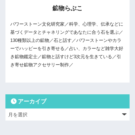
鉱物らぶこ
パワーストーン文化研究家／科学、心理学、伝承などに
基づくデータとチャネリングであなたに合う石を選ぶ／
130種類以上の鉱物／石と話す／パワーストーンやカラ
ーでハッピーを引き寄せる／占い、カラーなど雑学大好
き鉱物鑑定士／鉱物と話すけど3次元を生きている／引
き寄せ鉱物アクセサリー制作／
アーカイブ