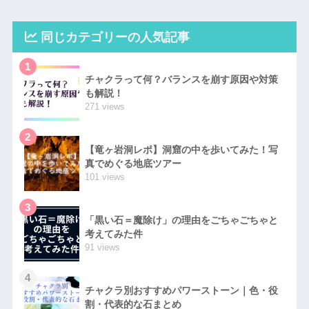
同じカテゴリーの人気記事
1
チャクラって何？バランスを崩す原因や対策
も解説！
271 views
2
【竜ヶ岩洞レポ】洞窟の中を歩いてみた！写
真でめぐる地底ツアー
101 views
3
「黒い石＝魔除け」の理由をごちゃごちゃと
考えてみた件
91 views
4
チャクラ別おすすめパワーストーン｜色・役
割・代表的な石まとめ